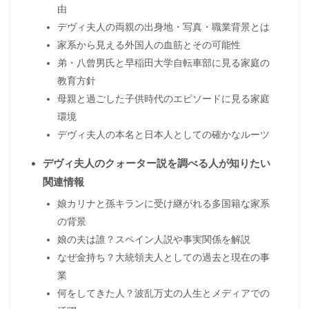
由
デヴィ夫人の両親の出身地・写真・職業背景とは
家系から見える外国人の血筋とその可能性
弟・八曾男氏と早稲田大学自転車部に見る家庭の
教育方針
母親と過ごした子供時代のエピソードに見る家庭
環境
デヴィ夫人の本名と日本人としての確かなルーツ
デヴィ夫人のクォーター説を調べる人が知りたい
関連情報
娘カリナと孫キランに受け継がれる多国籍な家系
の背景
娘の夫は誰？スペイン人説や事実関係を解説
なぜ金持ち？大統領夫人としての過去と現在の事
業
何をしてきた人？波乱万丈の人生とメディアでの