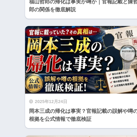
福山哲郎の帰化は事実か噂か｜官報記載と陳
郎の関係を徹底解説
2025年12月24日
岡本三成の帰化は事実？官報記載の誤解や噂
根拠を公式情報で徹底検証