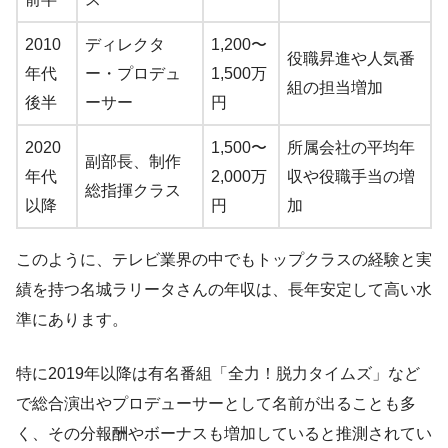
2010
ディレクタ
1,200〜
役職昇進や人気番
年代
ー・プロデュ
1,500万
組の担当増加
後半
ーサー
円
2020
1,500〜
所属会社の平均年
副部長、制作
年代
2,000万
収や役職手当の増
総指揮クラス
以降
円
加
このように、テレビ業界の中でもトップクラスの経験と実
績を持つ名城ラリータさんの年収は、長年安定して高い水
準にあります。
特に2019年以降は有名番組「全力！脱力タイムズ」など
で総合演出やプロデューサーとして名前が出ることも多
く、その分報酬やボーナスも増加していると推測されてい