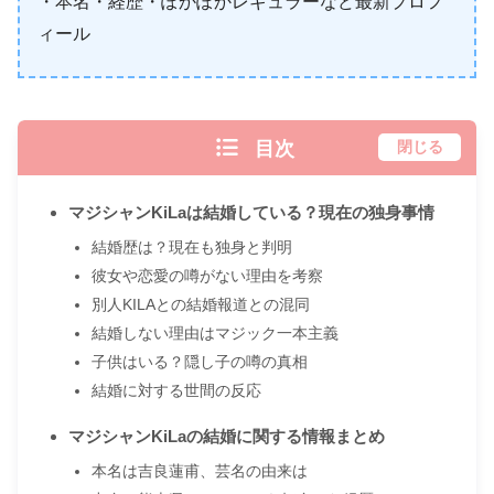
・本名・経歴・ぽかぽかレギュラーなど最新プロフ
ィール
目次
閉じる
マジシャンKiLaは結婚している？現在の独身事情
結婚歴は？現在も独身と判明
彼女や恋愛の噂がない理由を考察
別人KILAとの結婚報道との混同
結婚しない理由はマジック一本主義
子供はいる？隠し子の噂の真相
結婚に対する世間の反応
マジシャンKiLaの結婚に関する情報まとめ
本名は吉良蓮甫、芸名の由来は