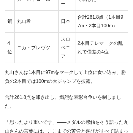
ー
合計261.8点（1本目9
銅
丸山希
日本
7m・2本目100m）
スロ
4
2本目テレマークの乱
ニカ・プレヴツ
ベニ
位
れで僅差の4位
ア
丸山さんは1本目に97mをマークして上位に食い込み、勝
負の2本目では100mの大ジャンプを披露。
合計261.8点を叩き出し、熾烈な表彰台争いを制しまし
た。
「思ったより重いです」——メダルの感触をそう語った丸
山さんの言葉には、ここまでの苦労と喜びがすべて詰まっ