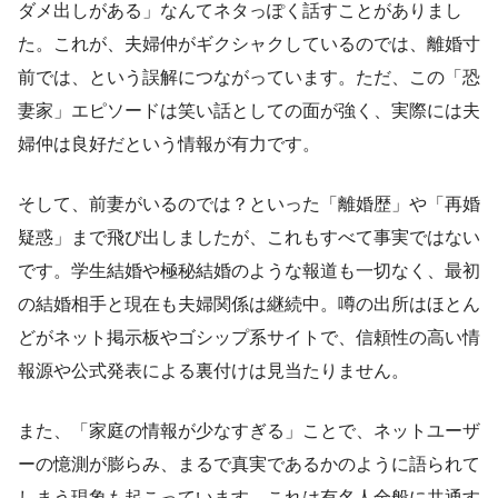
ダメ出しがある」なんてネタっぽく話すことがありまし
た。これが、夫婦仲がギクシャクしているのでは、離婚寸
前では、という誤解につながっています。ただ、この「恐
妻家」エピソードは笑い話としての面が強く、実際には夫
婦仲は良好だという情報が有力です。
そして、前妻がいるのでは？といった「離婚歴」や「再婚
疑惑」まで飛び出しましたが、これもすべて事実ではない
です。学生結婚や極秘結婚のような報道も一切なく、最初
の結婚相手と現在も夫婦関係は継続中。噂の出所はほとん
どがネット掲示板やゴシップ系サイトで、信頼性の高い情
報源や公式発表による裏付けは見当たりません。
また、「家庭の情報が少なすぎる」ことで、ネットユーザ
ーの憶測が膨らみ、まるで真実であるかのように語られて
しまう現象も起こっています。これは有名人全般に共通す