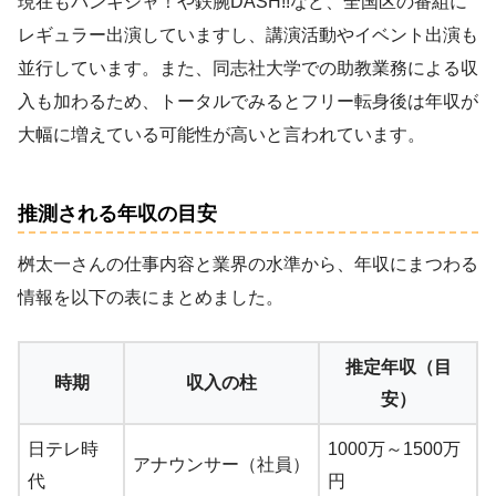
現在もバンキシャ！や鉄腕DASH!!など、全国区の番組に
レギュラー出演していますし、講演活動やイベント出演も
並行しています。また、同志社大学での助教業務による収
入も加わるため、トータルでみるとフリー転身後は年収が
大幅に増えている可能性が高いと言われています。
推測される年収の目安
桝太一さんの仕事内容と業界の水準から、年収にまつわる
情報を以下の表にまとめました。
推定年収（目
時期
収入の柱
安）
日テレ時
1000万～1500万
アナウンサー（社員）
代
円