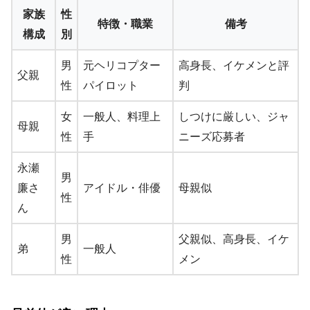
家族
性
特徴・職業
備考
構成
別
男
元ヘリコプター
高身長、イケメンと評
父親
性
パイロット
判
女
一般人、料理上
しつけに厳しい、ジャ
母親
性
手
ニーズ応募者
永瀬
男
廉さ
アイドル・俳優
母親似
性
ん
男
父親似、高身長、イケ
弟
一般人
性
メン