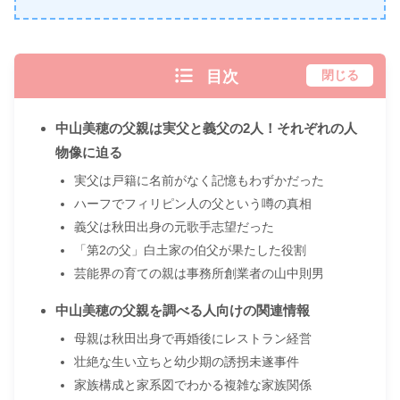
目次
閉じる
中山美穂の父親は実父と義父の2人！それぞれの人
物像に迫る
実父は戸籍に名前がなく記憶もわずかだった
ハーフでフィリピン人の父という噂の真相
義父は秋田出身の元歌手志望だった
「第2の父」白土家の伯父が果たした役割
芸能界の育ての親は事務所創業者の山中則男
中山美穂の父親を調べる人向けの関連情報
母親は秋田出身で再婚後にレストラン経営
壮絶な生い立ちと幼少期の誘拐未遂事件
家族構成と家系図でわかる複雑な家族関係