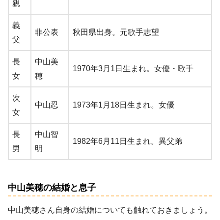
親
義
非公表
秋田県出身。元歌手志望
父
長
中山美
1970年3月1日生まれ。女優・歌手
女
穂
次
中山忍
1973年1月18日生まれ。女優
女
長
中山智
1982年6月11日生まれ。異父弟
男
明
中山美穂の結婚と息子
中山美穂さん自身の結婚についても触れておきましょう。