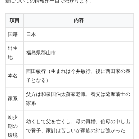
籍についての情報が一目でわかります。
項目
内容
国籍
日本
出生
福島県郡山市
地
西田敏行（生まれは今井敏行、後に西田家の養
本名
子となる）
父方は和泉国伯太藩家老職、養父は薩摩藩士の
家系
家系
幼少
幼くして父を亡くし、母の再婚、伯母の申し出
期の
で養子、家計は苦しいが家族の絆は強かった
環境