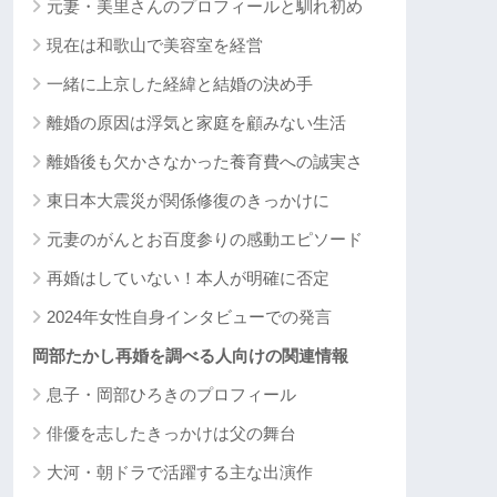
元妻・美里さんのプロフィールと馴れ初め
現在は和歌山で美容室を経営
一緒に上京した経緯と結婚の決め手
離婚の原因は浮気と家庭を顧みない生活
離婚後も欠かさなかった養育費への誠実さ
東日本大震災が関係修復のきっかけに
元妻のがんとお百度参りの感動エピソード
再婚はしていない！本人が明確に否定
2024年女性自身インタビューでの発言
岡部たかし再婚を調べる人向けの関連情報
息子・岡部ひろきのプロフィール
俳優を志したきっかけは父の舞台
大河・朝ドラで活躍する主な出演作