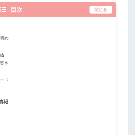
目次
閉じる
初め
活
実さ
ード
情報