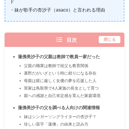
ド
・妹が歌手の杏沙子（asaco）と言われる理由
目次
閉じる
蓮佛美沙子の父親は教師で教員一家だった
父親の職業は教師で祖父も教育関係
寡黙だがいざという時に頼りになる存在
母親は躾に厳しく女優の夢を応援した人
実家は鳥取県で4人家族の長女として育つ
親への感謝と自己肯定感を育んだ家庭環境
蓮佛美沙子の父を調べる人向けの関連情報
妹はシンガーソングライターの杏沙子？
珍しい苗字「蓮佛」の由来と読み方