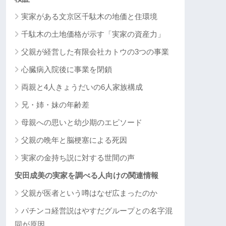
実家がある文京区千駄木の地価と住環境
千駄木の土地価格が示す「実家の資産力」
父親が経営した有限会社カトウの3つの事業
心臓病入院後に事業を閉鎖
両親と4人きょうだいの6人家族構成
兄・姉・妹の年齢差
母親への思いと幼少期のエピソード
父親の晩年と脳梗塞による死因
実家の金持ち説に対する世間の声
安田成美の実家を調べる人向けの関連情報
父親が医者という噂はなぜ広まったのか
パチンコ経営説はやすだグループとの名字混
同が原因