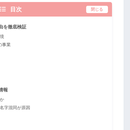
目次
閉じる
由を徹底検証
境
の事業
情報
か
名字混同が原因