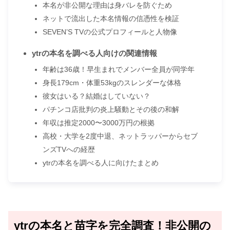
本名が非公開な理由は身バレを防ぐため
ネットで流出した本名情報の信憑性を検証
SEVEN’S TVの公式プロフィールと人物像
ytrの本名を調べる人向けの関連情報
年齢は36歳！早生まれでメンバー全員が同学年
身長179cm・体重53kgのスレンダーな体格
彼女はいる？結婚はしていない？
パチンコ店批判の炎上騒動とその後の和解
年収は推定2000〜3000万円の根拠
高校・大学を2度中退、ネットラッパーからセブ
ンズTVへの経歴
ytrの本名を調べる人に向けたまとめ
ytrの本名と苗字を完全調査！非公開の