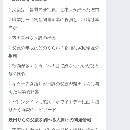
父親は「普通の会社員」と本人が語った理由
職業は三井物産関連企業の役員という噂は本
当か
幾田哲雄さん説の根拠
父親の年収はどのくらい？裕福な家庭環境の
根拠
転勤が多くシカゴへ！曲で絆をつないだ父と
母の関係
ギター弾き語りが日課の父親が幾田りらに与
えた音楽的影響
バレンタインに歌詞・ホワイトデーに曲を贈
り合う両親のエピソード
幾田りらの父親を調べる人向けの関連情報
実家はお金持ち？私立一貫校や海外生活から