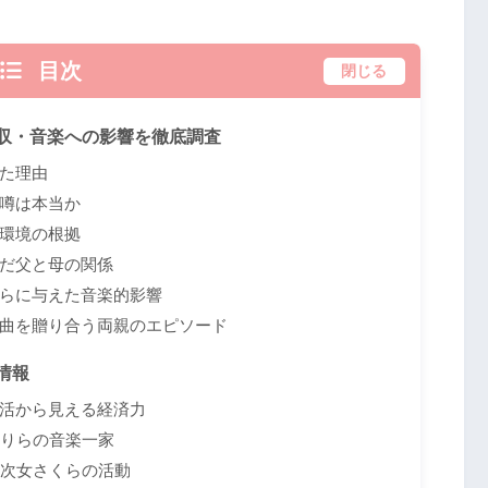
目次
閉じる
収・音楽への影響を徹底調査
た理由
噂は本当か
環境の根拠
だ父と母の関係
らに与えた音楽的影響
曲を贈り合う両親のエピソード
情報
活から見える経済力
子りらの音楽一家
と次女さくらの活動