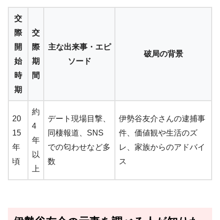
交
際
交
開
際
主な出来事・エピ
破局の背景
始
期
ソード
時
間
期
約
20
デート現場目撃、
伊勢谷友介さんの逮捕事
4
15
同棲報道、SNS
件、価値観や生活のズ
年
年
での匂わせなど多
レ、家族からのアドバイ
以
頃
数
ス
上