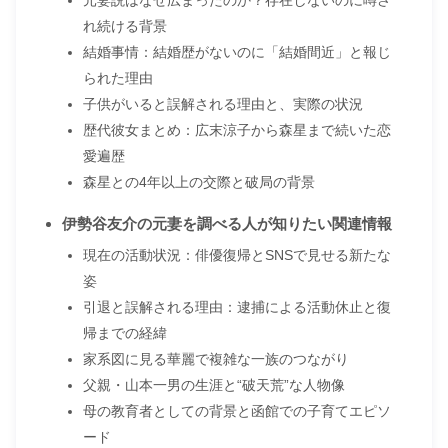
れ続ける背景
結婚事情：結婚歴がないのに「結婚間近」と報じ
られた理由
子供がいると誤解される理由と、実際の状況
歴代彼女まとめ：広末涼子から森星まで続いた恋
愛遍歴
森星との4年以上の交際と破局の背景
伊勢谷友介の元妻を調べる人が知りたい関連情報
現在の活動状況：俳優復帰とSNSで見せる新たな
姿
引退と誤解される理由：逮捕による活動休止と復
帰までの経緯
家系図に見る華麗で複雑な一族のつながり
父親・山本一男の生涯と“破天荒”な人物像
母の教育者としての背景と函館での子育てエピソ
ード