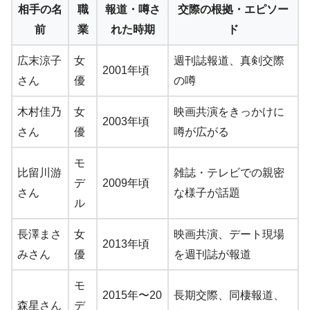
相手の名
職
報道・噂さ
交際の根拠・エピソー
前
業
れた時期
ド
広末涼子
女
週刊誌報道、真剣交際
2001年頃
さん
優
の噂
木村佳乃
女
映画共演をきっかけに
2003年頃
さん
優
噂が広がる
モ
比留川游
雑誌・テレビでの親密
デ
2009年頃
さん
な様子が話題
ル
長澤まさ
女
映画共演、デート現場
2013年頃
みさん
優
を週刊誌が報道
モ
2015年〜20
長期交際、同棲報道、
森星さん
デ