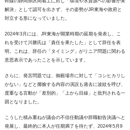
幹線の静岡県区間着工に対し「環境や水資源への影響が未
解決」として認可を出さず、その姿勢がJR東海や政府と
対立する形になっていました。
2024年3月には、JR東海が開業時期の延期を発表し、こ
れを受けて川勝氏は「責任を果たした」として辞任を表
明。これは、辞任の「タイミング」がリニア問題に関わる
意思表示であったことを示しています。
さらに、発言問題では、御殿場市に対して「コシヒカリし
かない」などと揶揄する内容の演説も過去に波紋を呼び、
度重なる言動が「差別的」「上から目線」と批判される一
因となりました。
こうした積み重ねが議会の不信任動議や辞職勧告決議へと
発展し、最終的に本人が任期満了を待たず、2024年5月9