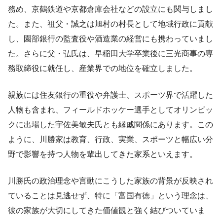
務め、京鶴鉄道や京都倉庫会社などの設立にも関与しまし
た。また、祖父・誠之は旭村の村長として地域行政に貢献
し、園部銀行の監査役や酒造業の経営にも携わっていまし
た。さらに父・弘氏は、早稲田大学卒業後に三光商事の専
務取締役に就任し、産業界での地位を確立しました。
親族には住友銀行の重役や弁護士、スポーツ界で活躍した
人物も含まれ、フィールドホッケー選手としてオリンピッ
クに出場した宇佐美敏夫氏とも縁戚関係にあります。この
ように、川勝家は教育、行政、実業、スポーツと幅広い分
野で影響を持つ人物を輩出してきた家系といえます。
川勝氏の政治理念や言動にこうした家族の背景が反映され
ていることは見逃せず、特に「富国有徳」という理念は、
彼の家族が大切にしてきた価値観と強く結びついていま