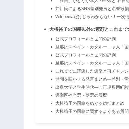
「在日」かどうか本人の主張と“在日
井川氏によるSNS差別発言と名誉毀
Wikipediaだけじゃわからない！一
大椿裕子の国籍以外の素顔とこれまで
公式プロフィールと世間の評判
旦那はスペイン・カタルーニャ人！国
公式プロフィールと世間の評判
旦那はスペイン・カタルーニャ人！国
これまでに落選した選挙と再チャレン
世間を賑わせる発言まとめ―差別・労
出身大学と学生時代―非正規雇用経験
選挙区や当選・落選の履歴
大椿裕子の国籍をめぐる総括まとめ
大椿裕子の国籍に関するよくある質問