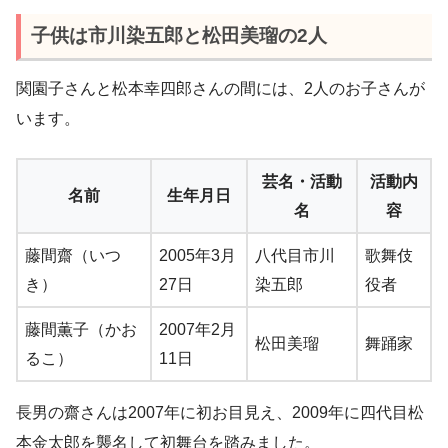
子供は市川染五郎と松田美瑠の2人
関園子さんと松本幸四郎さんの間には、2人のお子さんが
います。
芸名・活動
活動内
名前
生年月日
名
容
藤間齋（いつ
2005年3月
八代目市川
歌舞伎
き）
27日
染五郎
役者
藤間薫子（かお
2007年2月
松田美瑠
舞踊家
るこ）
11日
長男の齋さんは2007年に初お目見え、2009年に四代目松
本金太郎を襲名して初舞台を踏みました。