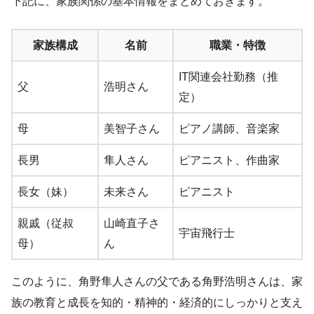
下記に、家族関係の基本情報をまとめておきます。
家族構成
名前
職業・特徴
IT関連会社勤務（推
父
浩明さん
定）
母
美智子さん
ピアノ講師、音楽家
長男
隼人さん
ピアニスト、作曲家
長女（妹）
未来さん
ピアニスト
親戚（従叔
山崎直子さ
宇宙飛行士
母）
ん
このように、角野隼人さんの父である角野浩明さんは、家
族の教育と成長を知的・精神的・経済的にしっかりと支え