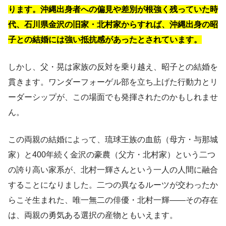
ります。沖縄出身者への偏見や差別が根強く残っていた時
代、石川県金沢の旧家・北村家からすれば、沖縄出身の昭
子との結婚には強い抵抗感があったとされています。
しかし、父・晃は家族の反対を乗り越え、昭子との結婚を
貫きます。ワンダーフォーゲル部を立ち上げた行動力とリ
ーダーシップが、この場面でも発揮されたのかもしれませ
ん。
この両親の結婚によって、琉球王族の血筋（母方・与那城
家）と400年続く金沢の豪農（父方・北村家）という二つ
の誇り高い家系が、北村一輝さんという一人の人間に融合
することになりました。二つの異なるルーツが交わったか
らこそ生まれた、唯一無二の俳優・北村一輝——その存在
は、両親の勇気ある選択の産物ともいえます。