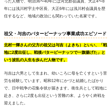
った人物で、明治36〜40年には河北郡会議員、大正4〜8
年には浅川村宇土中区長、大正6年には浅川村会議員を歴
任するなど、地域の政治にも関わっていた名家です。
祖父・与吉のバターピーナッツ事業成功エピソード
北村一輝さんの父方の祖父は与吉（よきち）といい、「戦
地に2度出征し、戦後バターピーナッツで一旗揚げた」と
いう波乱の人生を歩んだ人物です。
与吉は六男として生まれ、幼いころに母を亡くすという苦
労を経験しています。昭和12年にかづと結婚したばかり
で、日中戦争の召集令状が届きます。衛生兵として戦地に
赴き、さらに2度も出征という苦難の末、ようやく終戦を
迎えました。