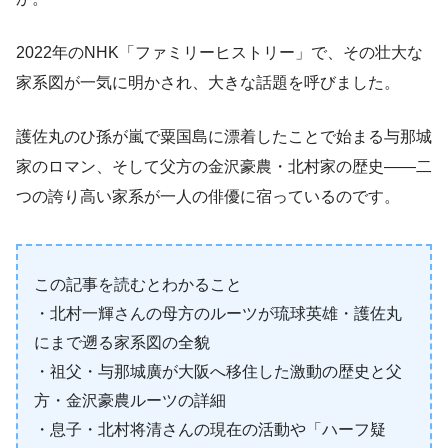
2022年のNHK「ファミリーヒストリー」で、その壮大な
家系図が一気に明かされ、大きな話題を呼びました。
護佐丸のひ孫が嵐で粟国島に漂着したことで始まる与那城
家のロマン、そして父方の金沢豪農・北村家の歴史——二
つの誇り高い家系が一人の俳優に宿っているのです。
この記事を読むとわかること
・北村一輝さんの母方のルーツが琉球英雄・護佐丸
にまで遡る家系図の全貌
・祖父・与那城廣が大阪へ移住した激動の歴史と父
方・金沢豪農ルーツの詳細
・息子・北村将清さんの現在の活動や「ハーフ疑