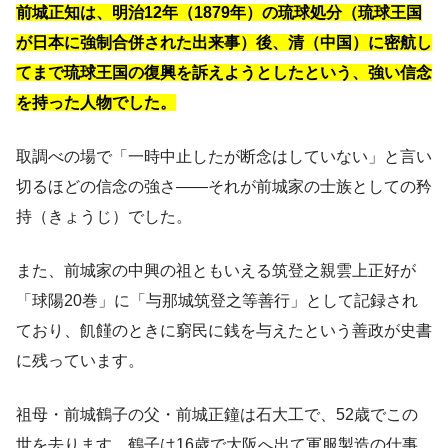
前城正知は、明治12年（1879年）の琉球処分（琉球王国
が日本に強制合併された出来事）後、清（中国）に密航し
てまで琉球王国の復興を訴えようとしたという、強い信念
を持った人物でした。
取調べの場で「一時中止したが断念はしていない」と言い
切るほどの信念の強さ——それが前城家の士族としての矜
持（きょうじ）でした。
また、前城家の中興の祖ともいえる筑登之親雲上正好が
「球陽20巻」に「与那城筑登之等善行」として記録され
ており、飢饉のときに窮民に銭を与えたという善政が史書
に残っています。
祖母・前城鶴子の父・前城正鐘は石大工で、52歳でこの
世を去ります。鶴子は16歳で大阪へ出て軍服製造の仕事