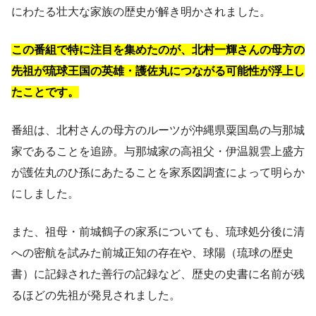
にわたる壮大な家族の歴史が解き明かされました。
この番組で特に注目を集めたのが、北村一輝さんの母方の
先祖が琉球王国の英雄・護佐丸につながる可能性が浮上し
たことです。
番組は、北村さんの母方のルーツが沖縄県粟国島の与那城
家であることを追跡。与那城家の高祖父・伊温親雲上盛方
が護佐丸のひ孫にあたることを家系図調査によって明らか
にしました。
また、祖母・前城鶴子の家系についても、琉球処分後に清
への密航を試みた前城正知の存在や、球陽（琉球の歴史
書）に記録された善行の記録など、歴史の史書に名前が残
るほどの先祖が発見されました。