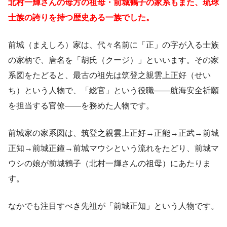
北村一輝さんの母方の祖母・前城鶴子の家系もまた、琉球
士族の誇りを持つ歴史ある一族でした。
前城（まえしろ）家は、代々名前に「正」の字が入る士族
の家柄で、唐名を「胡氏（クージ）」といいます。その家
系図をたどると、最古の祖先は筑登之親雲上正好（せい
ち）という人物で、「総官」という役職——航海安全祈願
を担当する官僚——を務めた人物です。
前城家の家系図は、筑登之親雲上正好→正能→正武→前城
正知→前城正鐘→前城マウシという流れをたどり、前城マ
ウシの娘が前城鶴子（北村一輝さんの祖母）にあたりま
す。
なかでも注目すべき先祖が「前城正知」という人物です。