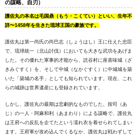
の謀略、自刃）
護佐丸の本名は毛国鼎（もう・こくてい）といい、生年不
詳〜1458年を生きた琉球王国の豪族です。
護佐丸は第一尚氏の尚巴志（しょうはし）王に仕えた忠臣
で、琉球統一（北山討伐）においても大きな武功をあげま
した。その優れた軍事的才能から、読谷村に座喜味城（ざ
きみぐすく）を、そして中城（なかぐすく）に中城城を築
いた「築城の名手」としても知られています。現在、これ
らの城跡は世界遺産にも登録されています。
しかし、護佐丸の最期は悲劇的なものでした。按司（あ
じ）の一人・阿麻和利（あまわり）による謀略で、護佐丸
は王府への反乱を企てたという濡れ衣を着せられてしまい
ます。王府軍が攻め込んでくるなか、護佐丸は戦わずして