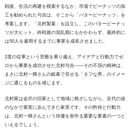
戦後、生活の再建を模索するなか、市場でピーナッツの加
工を勧められた与吉は、そこから「バターピーナッツ」を
考案します。「北村製菓」を設立し、このバターピーナッ
ツが大ヒット。終戦後の混乱期にもかかわらず、最終的に
は50人を雇用するまでに事業を成長させました。
2度の従軍という苦難を乗り越え、アイデアと行動力でゼ
ロから事業を成功させた北村与吉——その不屈の精神は、
まさに北村一輝さんの銀幕で見せる「タフな男」のイメー
ジに通じるものを感じます。
北村家は金沢の旧家として地域に根ざしながら、近代の波
のなかで着実に歩んできた家系です。その矜持と行動力
は、北村一輝さんという俳優を形作る重要な要素の一つと
いえるでしょう。