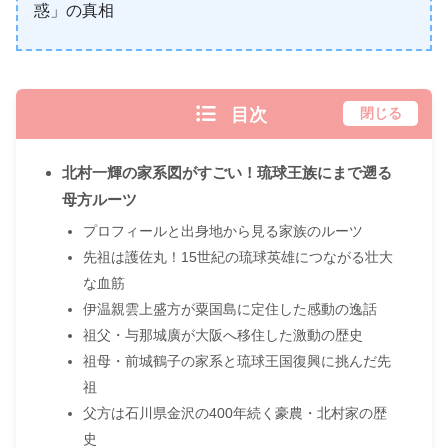
惑」の真相
目次
閉じる
北村一輝の家系図がすごい！琉球王族にまで遡る
母方ルーツ
プロフィールと出身地から見る家族のルーツ
先祖は護佐丸！15世紀の琉球英雄につながる壮大
な血筋
伊温親雲上盛方が粟国島に定住した感動の逸話
祖父・与那城廣が大阪へ移住した激動の歴史
祖母・前城鶴子の家系と琉球王国復興に挑んだ先
祖
父方は石川県金沢の400年続く豪農・北村家の歴
史