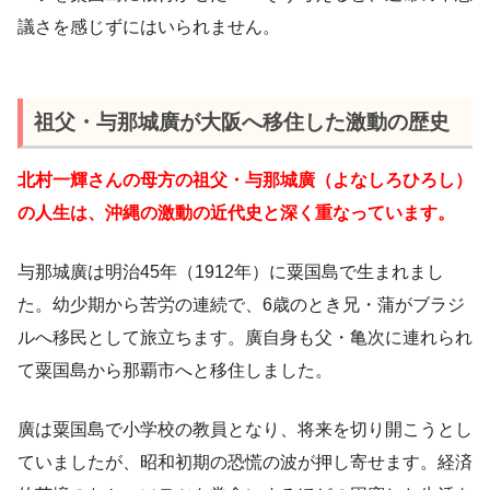
議さを感じずにはいられません。
祖父・与那城廣が大阪へ移住した激動の歴史
北村一輝さんの母方の祖父・与那城廣（よなしろひろし）
の人生は、沖縄の激動の近代史と深く重なっています。
与那城廣は明治45年（1912年）に粟国島で生まれまし
た。幼少期から苦労の連続で、6歳のとき兄・蒲がブラジ
ルへ移民として旅立ちます。廣自身も父・亀次に連れられ
て粟国島から那覇市へと移住しました。
廣は粟国島で小学校の教員となり、将来を切り開こうとし
ていましたが、昭和初期の恐慌の波が押し寄せます。経済