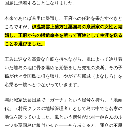
国島に漂着することになりました。
本来であれば首里に帰還し、王府への任務を果たすべきと
ころですが、
伊温親雲上盛方は粟国島の糸洲家の女性と結
婚し、王府からの帰還命令を断って百姓として生涯を送る
ことを選びました。
王族に連なる高貴な血筋を持ちながら、嵐によって辿り着
いた離島の地に骨を埋める覚悟をした先祖の決断。その子
孫が代々粟国島に根を張り、やがて与那城（よなしろ）を
名乗る一族へとつながっていきます。
与那城家は粟国島で「ガーチ」という屋号を持ち、「地頭
代」（村長クラスの地域管理者）として島の中でも名家の
地位を誇っていました。嵐という偶然が北村一輝さんのル
ーツを粟国島に根付かせた——そう考えると、運命の不思