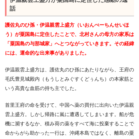
話
護佐丸のひ孫・伊温親雲上盛方（いおんぺーちんせいほ
う）が粟国島に定住したことで、北村さんの母方の家系は
「粟国島の与那城家」へとつながっていきます。その経緯
には、運命的な出来事がありました。
伊温親雲上盛方は、護佐丸のひ孫にあたりながら、王府の
毛氏豊見城殿内（もうしとみぐすくどぅんち）の本家筋と
いう高貴な血筋の持ち主でした。
首里王府の命を受けて、中国へ薬の買付に出向いた伊温親
雲上盛方。しかし帰路に嵐に遭遇してしまいます。船が危
機に瀕するなか、積み荷の薬をすべて海に投棄することで
命からがら助かった一行は、沖縄本島ではなく、離島の粟