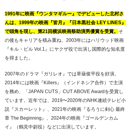
1991年に映画『ウンタマギルー』でデビューした北村さ
んは、1999年の映画『皆月』『日本黒社会 LEY LINES』
で頭角を現し、第21回横浜映画祭助演男優賞を受賞。
そ
の後もキャリアを積み重ね、2003年にはハリウッド映画
『キル・ビル Vol.1』にヤクザ役で出演し国際的な知名度
を得ました。
2007年のドラマ『ガリレオ』では草薙俊平役を好演。
2014年には映画『Killers』（インドネシア合作）で主演
を務め、「JAPAN CUTS」CUT ABOVE Awardを受賞し
ています。近年では、2019〜2020年のNHK連続テレビ小
説『スカーレット』、2021年の映画『るろうに剣心 最終
章 The Beginning』、2024年の映画『ゴールデンカム
イ』（鶴見中尉役）などに出演しています。